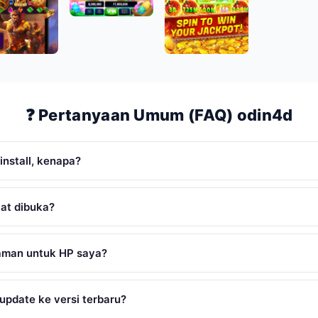
❓ Pertanyaan Umum (FAQ) odin4d
install, kenapa?
aat dibuka?
aman untuk HP saya?
update ke versi terbaru?