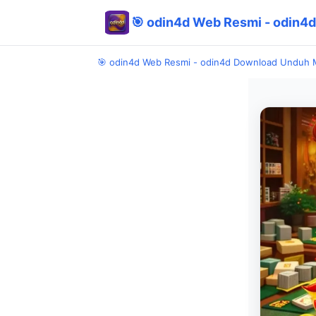
🎯 odin4d Web Resmi - odin
🎯 odin4d Web Resmi - odin4d Download Unduh