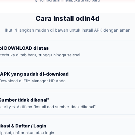
🔓 Tombol akan membuka di tab baru
Cara Install odin4d
Ikuti 4 langkah mudah di bawah untuk install APK dengan aman
mbol DOWNLOAD di atas
 terbuka di tab baru, tunggu hingga selesai
le APK yang sudah di-download
r Download di File Manager HP Anda
"Sumber tidak dikenal"
urity → Aktifkan "Install dari sumber tidak dikenal"
ikasi & Daftar / Login
dipakai, daftar akun atau login