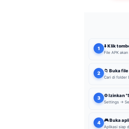
⬇️ Klik to
1
File APK akan
📁 Buka fi
2
Cari di folde
⚙️ Izinkan 
3
Settings → Sec
🎮 Buka apl
4
Aplikasi siap 