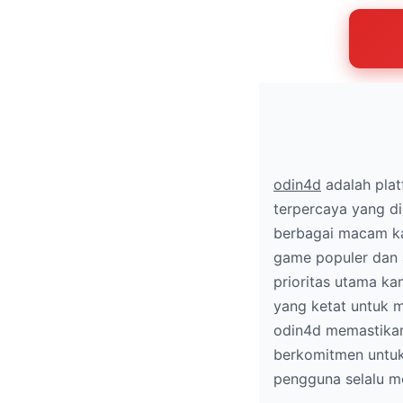
odin4d
adalah plat
terpercaya yang d
berbagai macam kate
game populer dan a
prioritas utama ka
yang ketat untuk 
odin4d memastikan
berkomitmen untuk
pengguna selalu me