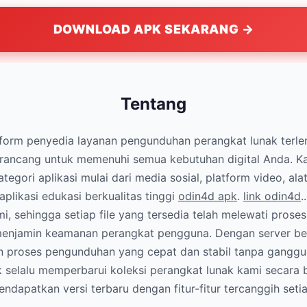
DOWNLOAD APK SEKARANG →
Tentang
form penyedia layanan pengunduhan perangkat lunak terl
irancang untuk memenuhi semua kebutuhan digital Anda. 
gori aplikasi mulai dari media sosial, platform video, alat 
plikasi edukasi berkualitas tinggi
odin4d apk
.
link odin4d
.
mi, sehingga setiap file yang tersedia telah melewati prose
menjamin keamanan perangkat pengguna. Dengan server ber
 proses pengunduhan yang cepat dan stabil tanpa ganggu
 selalu memperbarui koleksi perangkat lunak kami secara 
ndapatkan versi terbaru dengan fitur-fitur tercanggih setia