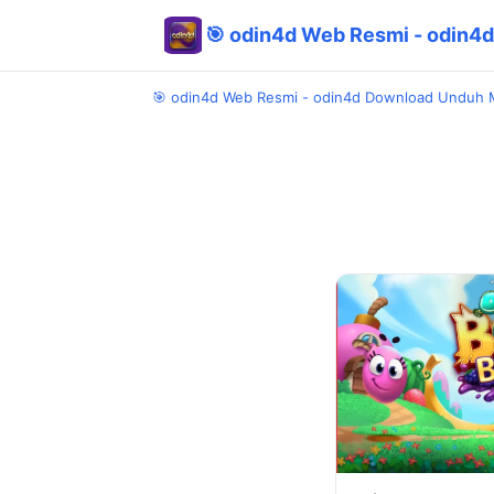
🎯 odin4d Web Resmi - odin
🎯 odin4d Web Resmi - odin4d Download Unduh