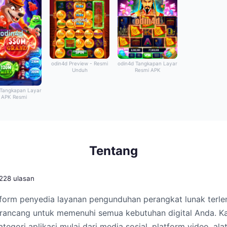
odin4d Preview - Resmi
odin4d Tangkapan Layar
Unduh
Resmi APK
 Tangkapan Layar
 APK Resmi
Tentang
228 ulasan
form penyedia layanan pengunduhan perangkat lunak terl
irancang untuk memenuhi semua kebutuhan digital Anda. 
gori aplikasi mulai dari media sosial, platform video, alat 