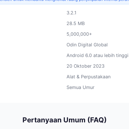
3.2.1
28.5 MB
5,000,000+
Odin Digital Global
Android 6.0 atau lebih tinggi
20 Oktober 2023
Alat & Perpustakaan
Semua Umur
Pertanyaan Umum (FAQ)