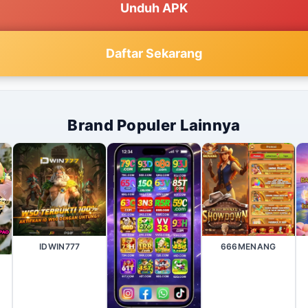
Unduh APK
Daftar Sekarang
Brand Populer Lainnya
IDWIN777
666MENANG