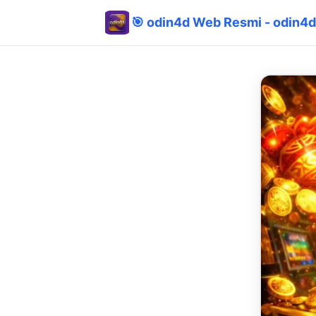
🎯 odin4d Web Resmi - odin