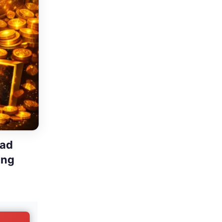
oad
ang