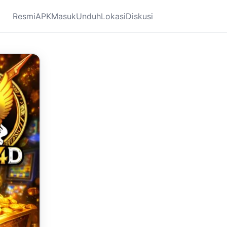
Resmi
APK
Masuk
Unduh
Lokasi
Diskusi