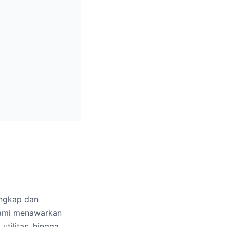
engkap dan
Kami menawarkan
utilitas, hingga