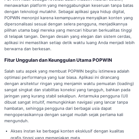
menawarkan platform yang menggabungkan keseruan tanpa batas
dengan teknologi mutakhir. Sebagai aplikasi gaya hidup digital,
POPWIN menonjol karena kemampuannya menyajikan konten yang
dipersonalisasi sesuai dengan selera pengguna, menjadikannya
pilihan utama bagi mereka yang mencari hiburan berkualitas tinggi
di telapak tangan. Dengan desain yang elegan dan sistem cerdas,
aplikasi ini memastikan setiap detik waktu luang Anda menjadi lebih
berwarna dan berkesan.
Fitur Unggulan dan Keunggulan Utama POPWIN
Salah satu aspek yang membuat POPWIN begitu istimewa adalah
optimasi performanya yang luar biasa. Aplikasi ini dirancang
dengan arsitektur ringan yang menjamin waktu pemuatan (loading)
sangat singkat dan stabilitas koneksi yang tangguh, bahkan pada
jaringan yang kurang stabil sekalipun. Antarmuka pengguna (UI)
dibuat sangat intuitif, memungkinkan navigasi yang lancar tanpa
hambatan, sehingga pengguna dari berbagai usia dapat
mengoperasikannya dengan sangat mudah sejak pertama kali
mengunduh.
Akses instan ke berbagai konten eksklusif dengan kualitas
grafis tinggi yang memanjakan mata.