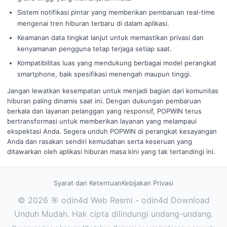
Sistem notifikasi pintar yang memberikan pembaruan real-time
mengenai tren hiburan terbaru di dalam aplikasi.
Keamanan data tingkat lanjut untuk memastikan privasi dan
kenyamanan pengguna tetap terjaga setiap saat.
Kompatibilitas luas yang mendukung berbagai model perangkat
smartphone, baik spesifikasi menengah maupun tinggi.
Jangan lewatkan kesempatan untuk menjadi bagian dari komunitas
hiburan paling dinamis saat ini. Dengan dukungan pembaruan
berkala dan layanan pelanggan yang responsif, POPWIN terus
bertransformasi untuk memberikan layanan yang melampaui
ekspektasi Anda. Segera unduh POPWIN di perangkat kesayangan
Anda dan rasakan sendiri kemudahan serta keseruan yang
ditawarkan oleh aplikasi hiburan masa kini yang tak tertandingi ini.
Syarat dan Ketentuan
Kebijakan Privasi
© 2026 🎯 odin4d Web Resmi - odin4d Download
Unduh Mudah. Hak cipta dilindungi undang-undang.