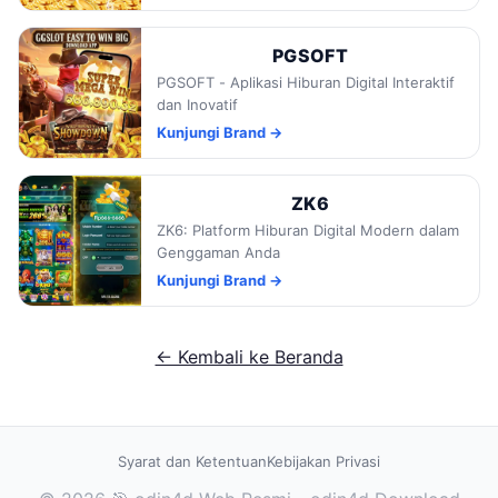
PGSOFT
PGSOFT - Aplikasi Hiburan Digital Interaktif
dan Inovatif
Kunjungi Brand →
ZK6
ZK6: Platform Hiburan Digital Modern dalam
Genggaman Anda
Kunjungi Brand →
← Kembali ke Beranda
Syarat dan Ketentuan
Kebijakan Privasi