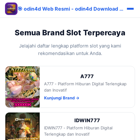
🎯 odin4d Web Resmi - odin4d Download Unduh Mudah
Semua Brand Slot Terpercaya
Jelajahi daftar lengkap platform slot yang kami
rekomendasikan untuk Anda.
A777
A777 - Platform Hiburan Digital Terlengkap
dan Inovatif
Kunjungi Brand →
IDWIN777
IDWIN777 - Platform Hiburan Digital
Terlengkap dan Inovatif